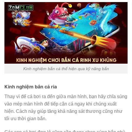
Kinh nghiệm bắn cá thể hiện qua kỹ năng bắn
Kinh nghiệm bắn cá ria
Thay vì để cá bơi ra đến giữa màn hình, bạn hãy chĩa súng
vào mép màn hình để tiếp cận cá ngay khi chúng xuất
hiện. Cách này giúp tăng khả năng sát thương cũng như
tối ưu thời gian bắn.