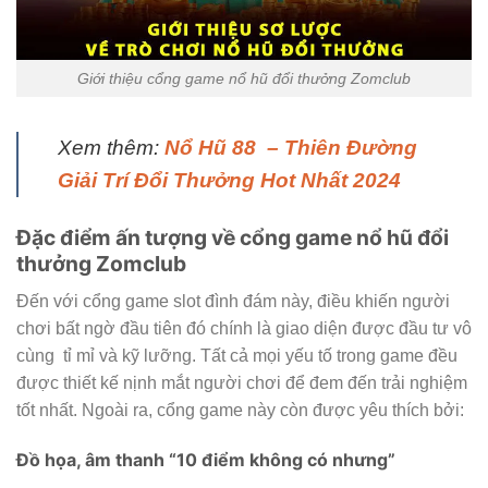
Giới thiệu cổng game nổ hũ đổi thưởng Zomclub
Xem thêm:
Nổ Hũ 88 – Thiên Đường
Giải Trí Đổi Thưởng Hot Nhất 2024
Đặc điểm ấn tượng về cổng game nổ hũ đổi
thưởng Zomclub
Đến với cổng game slot đình đám này, điều khiến người
chơi bất ngờ đầu tiên đó chính là giao diện được đầu tư vô
cùng tỉ mỉ và kỹ lưỡng. Tất cả mọi yếu tố trong game đều
được thiết kế nịnh mắt người chơi để đem đến trải nghiệm
tốt nhất. Ngoài ra, cổng game này còn được yêu thích bởi:
Đồ họa, âm thanh “10 điểm không có nhưng”