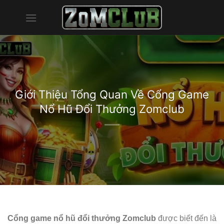
Chuyển
đến
nội
dung
Giới Thiệu Tổng Quan Về Cổng Game
Nổ Hũ Đổi Thưởng Zomclub
Cổng game nổ hũ đổi thưởng Zomclub
được biết đến là