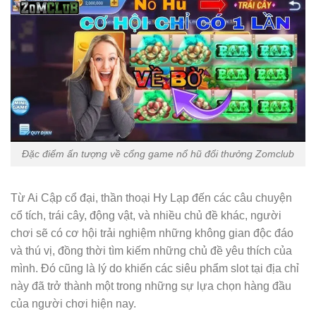
Đặc điểm ấn tượng về cổng game nổ hũ đổi thưởng Zomclub
Từ Ai Cập cổ đại, thần thoại Hy Lạp đến các câu chuyện
cổ tích, trái cây, động vật, và nhiều chủ đề khác, người
chơi sẽ có cơ hội trải nghiệm những không gian độc đáo
và thú vị, đồng thời tìm kiếm những chủ đề yêu thích của
mình. Đó cũng là lý do khiến các siêu phẩm slot tại địa chỉ
này đã trở thành một trong những sự lựa chọn hàng đầu
của người chơi hiện nay.