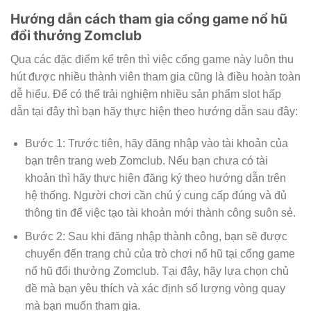
Hướng dẫn cách tham gia cổng game nổ hũ
đổi thưởng Zomclub
Qua các đặc điểm kể trên thì việc cổng game này luôn thu
hút được nhiều thành viên tham gia cũng là điều hoàn toàn
dễ hiểu. Để có thể trải nghiệm nhiều sản phẩm slot hấp
dẫn tại đây thì bạn hãy thực hiện theo hướng dẫn sau đây:
Bước 1: Trước tiên, hãy đăng nhập vào tài khoản của
bạn trên trang web Zomclub. Nếu bạn chưa có tài
khoản thì hãy thực hiện đăng ký theo hướng dẫn trên
hệ thống. Người chơi cần chú ý cung cấp đúng và đủ
thông tin để việc tạo tài khoản mới thành công suôn sẻ.
Bước 2: Sau khi đăng nhập thành công, bạn sẽ được
chuyển đến trang chủ của trò chơi nổ hũ tại cổng game
nổ hũ đổi thưởng Zomclub. Tại đây, hãy lựa chọn chủ
đề mà bạn yêu thích và xác định số lượng vòng quay
mà bạn muốn tham gia.