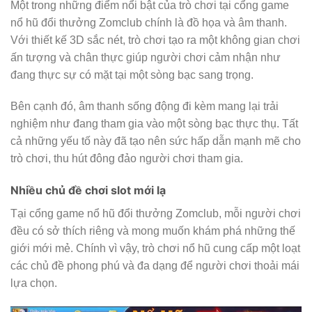
Một trong những điểm nổi bật của trò chơi tại cổng game
nổ hũ đổi thưởng Zomclub chính là đồ họa và âm thanh.
Với thiết kế 3D sắc nét, trò chơi tạo ra một không gian chơi
ấn tượng và chân thực giúp người chơi cảm nhận như
đang thực sự có mặt tại một sòng bạc sang trọng.
Bên cạnh đó, âm thanh sống động đi kèm mang lại trải
nghiệm như đang tham gia vào một sòng bạc thực thụ. Tất
cả những yếu tố này đã tạo nên sức hấp dẫn mạnh mẽ cho
trò chơi, thu hút đông đảo người chơi tham gia.
Nhiều chủ đề chơi slot mới lạ
Tại cổng game nổ hũ đổi thưởng Zomclub, mỗi người chơi
đều có sở thích riêng và mong muốn khám phá những thế
giới mới mẻ. Chính vì vậy, trò chơi nổ hũ cung cấp một loạt
các chủ đề phong phú và đa dạng để người chơi thoải mái
lựa chọn.