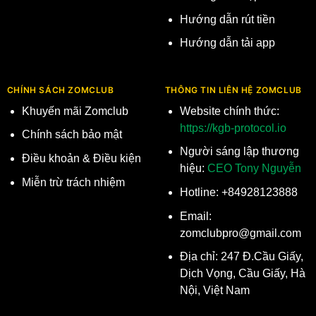
Hướng dẫn rút tiền
Hướng dẫn tải app
CHÍNH SÁCH ZOMCLUB
THÔNG TIN LIÊN HỆ ZOMCLUB
Khuyến mãi Zomclub
Website chính thức:
https://kgb-protocol.io
Chính sách bảo mật
Người sáng lập thương
Điều khoản & Điều kiện
hiệu:
CEO Tony Nguyễn
Miễn trừ trách nhiệm
Hotline: +84928123888
Email:
zomclubpro@gmail.com
Địa chỉ: 247 Đ.Cầu Giấy,
Dịch Vọng, Cầu Giấy, Hà
Nội, Việt Nam