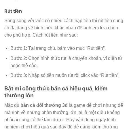
Rút tiền
Song song với việc có nhiều cách nạp tiền thì rút tiền cũng
có đa dạng về hình thức khác nhau để anh em lựa chọn
cho phù hợp. Cách rút tiền như sau:
Bước 1: Tại trang chủ, bấm vào mục “Rút tiền”.
Bước 2: Chọn hình thức rút là chuyển khoản, ví điện tử
hoặc thẻ cào.
Bước 3: Nhập số tiền muốn rút rồi click vào “Rút tiền”.
Bật mí công thức bắn cá hiệu quả, kiếm
thưởng lớn
Mặc dù
bắn cá đổi thưởng 3d
là game dễ chơi nhưng để
mà rinh về những phần thưởng lớn lại là một điều không
phải ai cũng có thể làm được. Hãy vận dụng ngay kinh
nghiệm chơi hiệu quả sau đây để dễ dàng kiếm thưởng