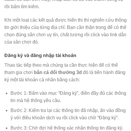
rồi bấm tìm kiếm.
Khi một loạt các kết quả được hiển thị thì nghiên cứu thông
tin giới thiệu của từng địa chỉ. Bạn cần thận trọng để có thể
chọn đúng sân chơi uy tín, chất lượng rồi click vào link dẫn
của sân chơi đó.
Đăng ký và đăng nhập tài khoản
Thao tác tiếp theo mà chúng ta cần thực hiện để có thể
tham gia chơi
bắn cá đổi thưởng 3d
đó là tiến hành đăng
ký một tài khoản cá nhân bằng cách:
Bước 1: Bấm vào mục “Đăng ký”, điền đầy đủ các thông
tin mà hệ thống yêu cầu.
Bước 2: Kiểm tra lại các thông tin đã nhập, ấn vào đồng
ý với điều khoản dịch vụ rồi click vào chữ “Đăng ký”.
Bước 3: Chờ đợi hệ thống xác nhận thông tin đăng ký.