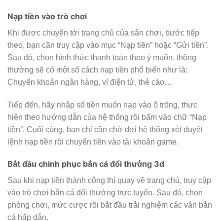
Nạp tiền vào trò chơi
Khi được chuyển tới trang chủ của sân chơi, bước tiếp
theo, bạn cần truy cập vào mục “Nạp tiền” hoặc “Gửi tiền”.
Sau đó, chọn hình thức thanh toán theo ý muốn, thông
thường sẽ có một số cách nạp tiền phổ biến như là:
Chuyển khoản ngân hàng, ví điện tử, thẻ cào…
Tiếp đến, hãy nhập số tiền muốn nạp vào ô trống, thực
hiện theo hướng dẫn của hệ thống rồi bấm vào chữ “Nạp
tiền”. Cuối cùng, bạn chỉ cần chờ đợi hệ thống xét duyệt
lệnh nạp tiền rồi chuyển tiền vào tài khoản game.
Bắt đầu chinh phục bắn cá đổi thưởng 3d
Sau khi nạp tiền thành công thì quay về trang chủ, truy cập
vào trò chơi bắn cá đổi thưởng trực tuyến. Sau đó, chọn
phòng chơi, mức cược rồi bắt đầu trải nghiệm các ván bắn
cá hấp dẫn.