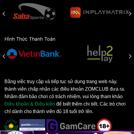
Hình Thức Thanh Toán
Bằng việc truy cập và tiếp tục sử dụng trang web này,
thành viên chấp nhận các điều khoản ZOMCLUB đưa ra.
Nhằm đảm bảo chơi có trách nhiệm, vui lòng tham khảo
Điều khoản & Điều kiện
để biết thêm chi tiết.
Các trò chơi
chỉ dành cho thành viên đủ 18 tuổi trở lên.