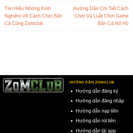
Tìm Hiểu Những Kinh
Hướng Dẫn Chi Tiết Cách
Nghiệm Về Cách Chơi Bắn
Chơi Và Luật Chơi Game
Cá Cùng Zomclub
Bắn Cá Nổ Hũ
HƯỚNG DẪN ZOMCLUB
Hướng dẫn đăng ký
Hướng dẫn đăng nhập
Hướng dẫn nạp tiền
Hướng dẫn rút tiền
Hướng dẫn tải app