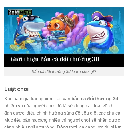
Bắn cá đổi thưởng 3d là trò chơi gì?
Luật chơi
Khi tham gia trải nghiệm các ván
bắn cá đổi thưởng 3d
,
nhiệm vụ của người chơi đó là sử dụng các loại vũ khí,
đạn dược, điều chỉnh hướng súng để tiêu diệt các chú cá.
Mục tiêu bắn hạ càng nhiều thì người chơi sẽ nhận được
càng nhiều phần thưởng. Đồng thời, cá càng lớn thì giá trị