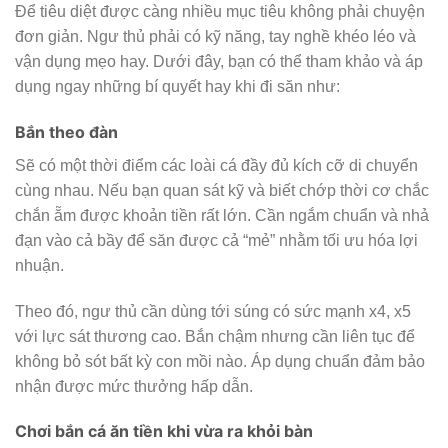
Để tiêu diệt được càng nhiều mục tiêu không phải chuyện
đơn giản. Ngư thủ phải có kỹ năng, tay nghề khéo léo và
vận dụng mẹo hay. Dưới đây, bạn có thể tham khảo và áp
dụng ngay những bí quyết hay khi đi săn như:
Bắn theo đàn
Sẽ có một thời điểm các loài cá đầy đủ kích cỡ di chuyển
cùng nhau. Nếu bạn quan sát kỹ và biết chớp thời cơ chắc
chắn ẵm được khoản tiền rất lớn. Cần ngắm chuẩn và nhả
đạn vào cả bầy để săn được cả “mẻ” nhằm tối ưu hóa lợi
nhuận.
Theo đó, ngư thủ cần dùng tới súng có sức mạnh x4, x5
với lực sát thương cao. Bắn chậm nhưng cần liên tục để
không bỏ sót bất kỳ con mồi nào. Áp dụng chuẩn đảm bảo
nhận được mức thưởng hấp dẫn.
Chơi bắn cá ăn tiền khi vừa ra khỏi bàn