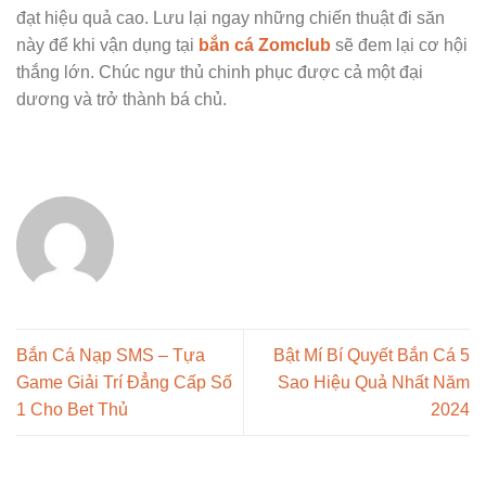
đạt hiệu quả cao. Lưu lại ngay những chiến thuật đi săn
này để khi vận dụng tại
bắn cá
Zomclub
sẽ đem lại cơ hội
thắng lớn. Chúc ngư thủ chinh phục được cả một đại
dương và trở thành bá chủ.
Bắn Cá Nạp SMS – Tựa
Bật Mí Bí Quyết Bắn Cá 5
Game Giải Trí Đẳng Cấp Số
Sao Hiệu Quả Nhất Năm
1 Cho Bet Thủ
2024