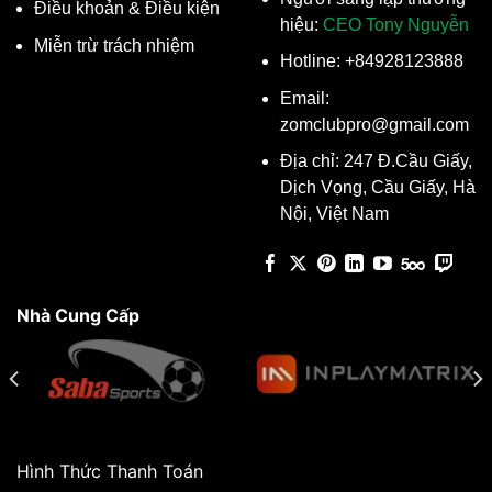
Điều khoản & Điều kiện
hiệu:
CEO Tony Nguyễn
Miễn trừ trách nhiệm
Hotline: +84928123888
Email:
zomclubpro@gmail.com
Địa chỉ: 247 Đ.Cầu Giấy,
Dịch Vọng, Cầu Giấy, Hà
Nội, Việt Nam
Nhà Cung Cấp
Hình Thức Thanh Toán