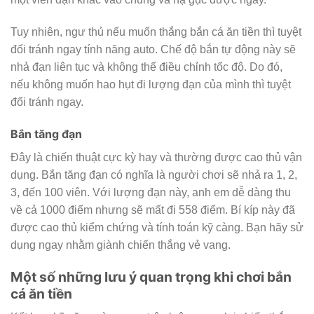
Tuy nhiên, ngư thủ nếu muốn thắng bắn cá ăn tiền thì tuyệt
đối tránh ngay tính năng auto. Chế độ bắn tự động này sẽ
nhả đạn liên tục và không thể điều chỉnh tốc độ. Do đó,
nếu không muốn hao hụt đi lượng đạn của mình thì tuyệt
đối tránh ngay.
Bắn tăng đạn
Đây là chiến thuật cực kỳ hay và thường được cao thủ vận
dụng. Bắn tăng đạn có nghĩa là người chơi sẽ nhả ra 1, 2,
3, đến 100 viên. Với lượng đạn này, anh em dễ dàng thu
về cả 1000 điểm nhưng sẽ mất đi 558 điểm. Bí kíp này đã
được cao thủ kiểm chứng và tính toán kỹ càng. Bạn hãy sử
dụng ngay nhằm giành chiến thắng vẻ vang.
Một số những lưu ý quan trọng khi chơi bắn
cá ăn tiền