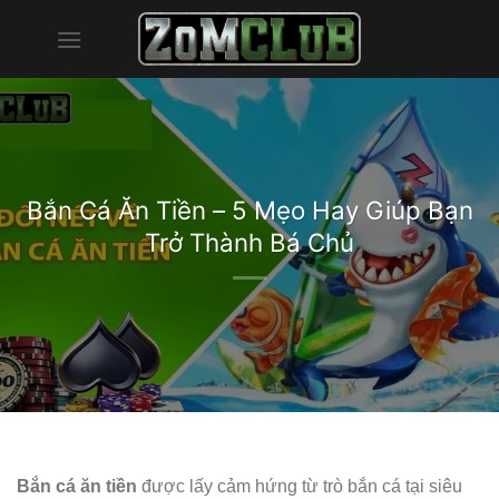
Chuyển
đến
nội
dung
Bắn Cá Ăn Tiền – 5 Mẹo Hay Giúp Bạn
Trở Thành Bá Chủ
Bắn cá ăn tiền
được lấy cảm hứng từ trò bắn cá tại siêu